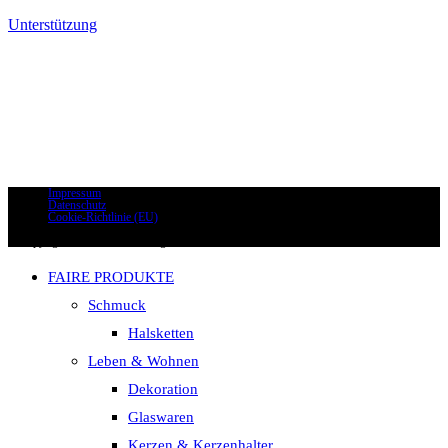
Unterstützung
KONTAKTIEREN SIE UNS
info@weltladen-degerloch.de
0711 - 693 11 50
Impressum
Datenschutz
Cookie-Richtlinie (EU)
@Copyright 2023 Weltladen Degerloch
FAIRE PRODUKTE
Schmuck
Halsketten
Leben & Wohnen
Dekoration
Glaswaren
Kerzen & Kerzenhalter